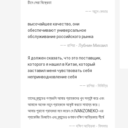
চীনে সেরা বিক্রেতা
—— আন্দে কেডার
высочайшее качество, они
обеспечивают универсальное
обслуживание российского рынка
—— রাশিয়া - Лубнин Михаил
Я должен сказать, что это поставщик,
которого я нашел в Китае, который
заставил меня чувствовать себя
непринводновление себя
—— রাশিয়া - দিমিত্রি
তাদের ব্র্যান্ডের পণ্যগুলি আমার গ্রাহকদের খুব সন্তুষ্ট করে এবং
আমাকে অনেক নতুন গ্রাহককে আকৃষ্ট করতে সাহায্য করে।
আমার পুরানো গ্রাহকরা মনে করেন যে IVANZONEKO-এর
প্যাকেজিং ডিজাইন এবং ব্র্যান্ডের গুণমান দক্ষিণ আফ্রিকায় শীর্ষে
—— দক্ষিণ আফ্রিকা - মিসফার