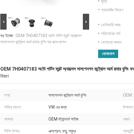
মূল্য:
প্যাকেজিং বিবরণ:
ডেলিভারি সময়:
পরিশোধের শর্ত:
বড় ইমেজ :
OEM 7H0407183 অটো পার্টস ফ্রন্ট অ্যাক্সেল
সাসপেনশন কন্ট্রোল আর্ম রাবার বুশিং ফর ভক্সওয়াগন
যোগানের ক্ষমতা:
যোগাযোগ
OEM 7H0407183 অটো পার্টস ফ্রন্ট অ্যাক্সেল সাসপেনশন কন্ট্রোল আর্ম রাবার বুশিং ফর
বিবরণ
পণ্য:
সাসপেনশন কন্ট্রোল আর্ম বুশিং
OEM:
গাড়ির মডেল:
VW এর জন্য
উপাদান:
আকার:
OEM স্ট্যান্ডার্ড সাইজ
ওজন:
শিপিং উপায়:
এক্সপ্রেস, বায়ু, সমুদ্র
গ্যারান্টি: