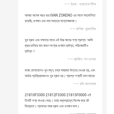
—— ইরাক - ডায়াগনো স্টিক
আমরা অনেক বছর ধরে IVAN ZOKENO এর সাথে সহযোগিতা
করেছি, গুণমান এবং দাম সবচেয়ে সন্তোষজনক।
—— রাশিয়া- ঝুকভস্কি
খুব দ্রুত এবং দক্ষতার সাথে এই উচ্চ মানের পণ্য প্রাপ্ত. আমি
ক্রয় চালিয়ে যাব কারণ পণ্যের গুণমান দুর্দান্ত, পরিষেবাটিও
দুর্দান্ত！
—— ব্রাজিল- পল বেসেরা
ভাষা যোগাযোগও খুব মসৃণ, তথ্য সময়মত উত্তর দেওয়া হয়, এবং
অর্ডার প্রক্রিয়াকরণও খুব দ্রুত হয়। প্রাপ্ত পণ্যটি ভাল মানের
—— রকি আলেনাজে
21810F3300 21812F3300 21815F0000 এই
তিনটি পণ্য পাওয়া গেছে। তারা মধ্যপ্রাচ্যে বিশেষ করে হট
বিক্রেতা। প্রসবের সময় দ্রুত এবং গুণমান ভাল।