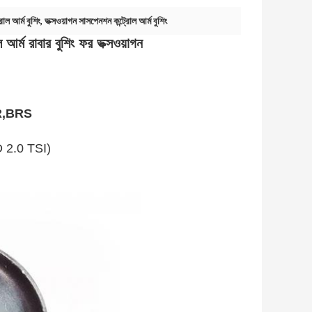
োল আর্ম বুশিং
,
ভক্সওয়াগন সাসপেনশন কন্ট্রোল আর্ম বুশিং
র্ম রাবার বুশিং ফর ভক্সওয়াগন
R,BRS
7FD 2.0 TSI)