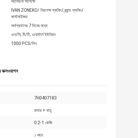
আলোচনা সাপেক্ষে
IVAN ZONEKO/ নিরপেক্ষ প্যাকিং/ ব্র্যান্ড প্যাকিং/
কাস্টমাইজড
অর্থপ্রদানের 7 দিনের মধ্যে
এল/সি, টি/টি, ওয়েস্টার্ন ইউনিয়ন
1000 PCS/দিন
 ভক্সওয়াগন
7H0407183
রাবার + ধাতু
0.2-1 কেজি
১ বছর