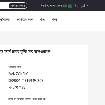
উদ্ধৃতির জন্য আবেদন
|
Bengali
অনুসন্ধান করুন
ন নিয়ন্ত্রণ
যোগাযোগ করুন
খবর
মামলা
আর্ম রাবার বুশিং ফর ভক্সওয়াগন
গুয়াংডং, চীন
IVAN ZONEKO
IS09001, TS16949, SGS
7H0407183
নমুনা বা ট্রায়াল অর্ডার গ্রহণ করা হয়