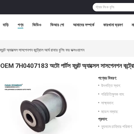
বাড়ি
পণ্য
ভিডিও
ভিআর শো
আমাদের সম্পর্কে
কারখানা ভ্রমণ
মা
অ্যাক্সেল সাসপেনশন কন্ট্রোল আর্ম রাবার বুশিং ফর ভক্সওয়াগন
OEM 7H0407183 অটো পার্টস ফ্রন্ট অ্যাক্সেল সাসপেনশন কন্ট্রোল 
পণ্যের বিবরণ:
উৎপত্তি স্থল:
পরিচিতিমুলক নাম:
সাক্ষ্যদান:
মডেল নম্বার:
প্রদান:
ন্যূনতম চাহিদার পরিমাণ: