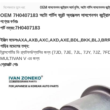
বিশেষভাবে তুলে ধরা:
OEM সাসপেনশন কন্ট্রোল আর্ম বুশিং
,
অটো পার্টস সাসপেনশন কন্ট্র
OEM 7H0407183 অটো পার্টস ফ্রন্ট অ্যাক্সেল সাসপেনশন কন্ট্রোল আ
পণ্যের বর্ণনাঃ
7H0407183
পার্ট নম্বর:
ইঞ্জিন মডেলঃ
AXA,AXB,AXC,AXD,AXE,BDL,BKK,BLJ,BR
গাড়ির মডেলের তথ্য:
ট্রান্সপোর্টার ভি প্ল্যাটফর্ম/শ্যাসির জন্য (7JD, 7JE, 7JL, 7JY, 7JZ, 
MULTIVAN V এর জন্য
প্রোডাক্ট শোঃ