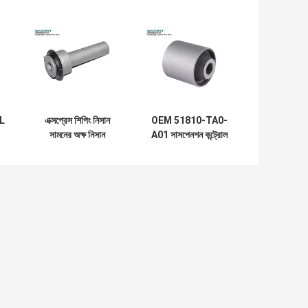
L
এক্সপ্রেস শিপিং নিসান
OEM 51810-TA0-
সামনের অক্ষ নিসান
A01 সাসপেনশন কন্ট্রোল
য
যানবাহনের জন্য উপযুক্ত
আর্ম বুশিং ফ্রন্ট অ্যাক্সল
নিচে হন্ডা জন্য