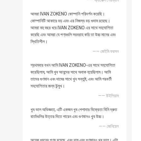
—— অ্যালেক্স শেরম্যান
আমরা IVAN ZOKENO কোম্পানি পরিদর্শন করেছি।
কোম্পানিটি আকারে বড় এবং এর নিজস্ব বড় গুদাম রয়েছে।
আমরা বহু বছর ধরে IVAN ZOKENO এর সাথে সহযোগিতা
করেছি এবং আমরা যে পণ্যগুলি সরবরাহ করি তা উচ্চ মানের এবং
স্থিতিশীল।
—— জেইমি ফরসন
প্রথমবার যখন আমি IVAN ZOKENO-এর সাথে সহযোগিতা
করেছিলাম, আমি খুব আনন্দের সাথে অবাক হয়েছিলাম। আমি
তাদের গুণমান এবং দামের সাথে খুব সন্তুষ্ট, এবং আমি পরবর্তী
সহযোগিতার জন্য উন্মুখ।
—— উইলিয়াম
খুব ভাল অভিজ্ঞতা, এটি একজন খুব পেশাদার বিক্রেতা যিনি দ্রুত
বার্তাগুলির উত্তর দিতে পারেন এবং গুণমানও খুব উচ্চ।
—— জেনিয়েল
অনেক ধরনের পণ্য রয়েছে, এবং দাম এবং গুণমানও খুব ভাল। এটা