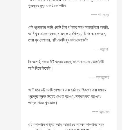
পুনঃক্রয় মূল্য একটি কোম্পানি
—— আলেন্দ্রে
এটি প্রথমবার আমি একটি চীনা বণিকের সাথে সহযোগিতা করেছি,
আমি খুব আনন্দদায়কভাবে অবাক হয়েছিলাম, বিশেষ করে গুণমান,
তারা খুব পেশাদার, এটি একটি খুব ভাল কেনাকাটা।
—— আন্দ্রে-
কি আশ্চর্য, কোয়ালিটি অনেক ভালো, সবচেয়ে ভালো কোয়ালিটি
আমি চীনে কিনেছি।
—— অ্যালেন্ডার
আমি মনে করি দলটি পেশাদার এবং দুর্দান্ত, জিজ্ঞাসা করা সমস্ত
প্রশ্নের দ্রুত উত্তর দেওয়া হয় এবং সমাধান করা হয় এবং
পণ্যের মানও খুব ভাল।
—— অ্যালেন
এই কোম্পানি সত্যিই মহান. আমরা যে অনেক কোম্পানির সাথে