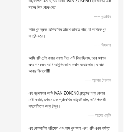
সহযোগিতা করেছি তার মধ্যে IVAN ZOKENO হল গুণমান এবং
দামের দিক থেকে সেরা।
—— এন্ডাউর
আমি খুব দ্রুত ডেলিভারির তারিখ জানতে পারি, যা আমাকে খুব
সন্তুষ্ট করে।
—— নিসডার
আমি এটি চেষ্টা করার ধারণা নিয়ে এটি কিনেছিলাম, তবে গুণমান
এবং দাম দেখে আমি আনন্দিতভাবে অবাক হয়েছিলাম। ভাবছি
আবার কিনবো!!!!
—— আন্ডার টেরলান
এই প্রথমবার আমি IVAN ZOKENO ব্র্যান্ডের পণ্য কেনার
চেষ্টা করছি, গুণমান এবং প্যাকেজিং সত্যিই ভাল, আমি পরবর্তী
সহযোগিতার জন্য উন্মুখ।
—— আন্দ্রে কেন্ডি
এই কোম্পানির পরিষেবা এবং দাম খুব ভাল, এবং এটি এখন পর্যন্ত