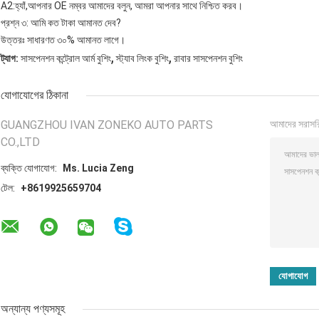
A2:হ্যাঁ,আপনার OE নম্বর আমাদের বলুন, আমরা আপনার সাথে নিশ্চিত করব।
প্রশ্ন ৩: আমি কত টাকা আমানত দেব?
উত্তরঃ সাধারণত ৩০% আমানত লাগে।
,
,
ট্যাগ:
সাসপেনশন কন্ট্রোল আর্ম বুশিং
স্ট্যাব লিংক বুশিং
রাবার সাসপেনশন বুশিং
যোগাযোগের ঠিকানা
GUANGZHOU IVAN ZONEKO AUTO PARTS
আমাদের সরাসর
CO.,LTD
ব্যক্তি যোগাযোগ:
Ms. Lucia Zeng
টেল:
+8619925659704
অন্যান্য পণ্যসমূহ