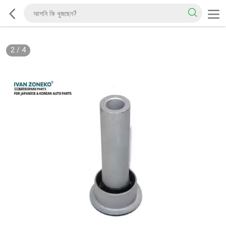
2
/
4