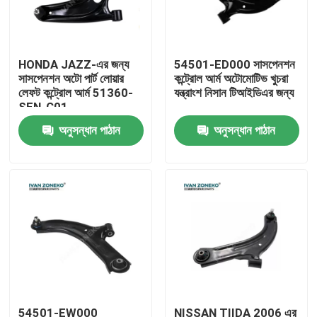
ভিআর শো
HONDA JAZZ-এর জন্য
54501-ED000 সাসপেনশন
সাসপেনশন অটো পার্ট লোয়ার
কন্ট্রোল আর্ম অটোমোটিভ খুচরা
আমাদের সম্পর্কে
লেফট কন্ট্রোল আর্ম 51360-
যন্ত্রাংশ নিসান টিআইডিএর জন্য
SEN-C01
অনুসন্ধান পাঠান
অনুসন্ধান পাঠান
কারখানা ভ্রমণ
মান নিয়ন্ত্রণ
যোগাযোগ করুন
খবর
মামলা
54501-EW000
NISSAN TIIDA 2006 এর