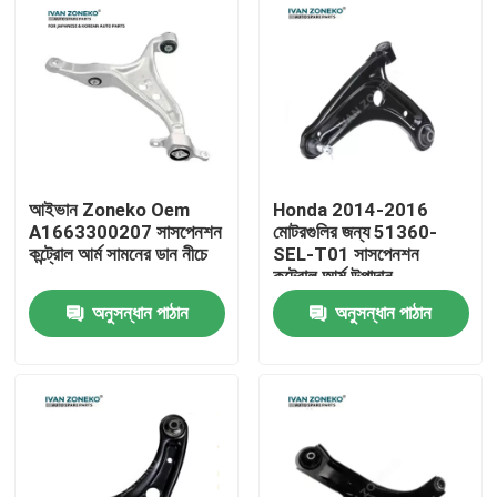
আইভান Zoneko Oem
Honda 2014-2016
A1663300207 সাসপেনশন
মোটরগুলির জন্য 51360-
কন্ট্রোল আর্ম সামনের ডান নীচে
SEL-T01 সাসপেনশন
কন্ট্রোল আর্ম উপাদান
অনুসন্ধান পাঠান
অনুসন্ধান পাঠান
বাড়ি
পণ্য
ভিডিও