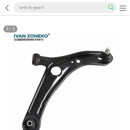
2
/
3