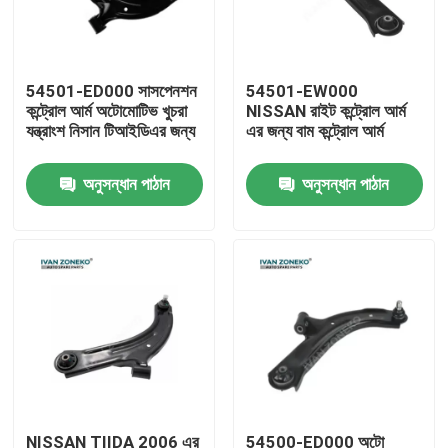
ভিআর শো
54501-ED000 সাসপেনশন
54501-EW000
কন্ট্রোল আর্ম অটোমোটিভ খুচরা
NISSAN রাইট কন্ট্রোল আর্ম
আমাদের সম্পর্কে
যন্ত্রাংশ নিসান টিআইডিএর জন্য
এর জন্য বাম কন্ট্রোল আর্ম
অনুসন্ধান পাঠান
অনুসন্ধান পাঠান
কারখানা ভ্রমণ
মান নিয়ন্ত্রণ
যোগাযোগ করুন
খবর
মামলা
NISSAN TIIDA 2006 এর
54500-ED000 অটো