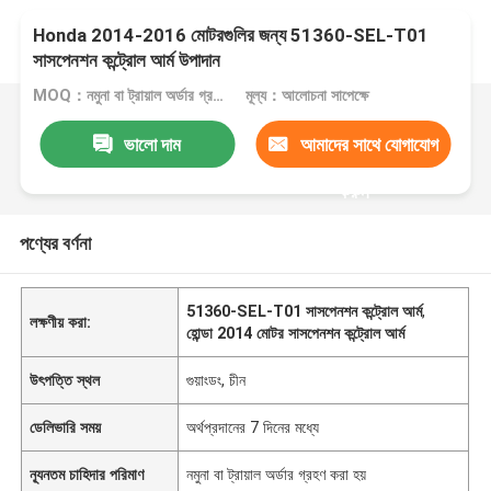
Honda 2014-2016 মোটরগুলির জন্য 51360-SEL-T01
সাসপেনশন কন্ট্রোল আর্ম উপাদান
MOQ：নমুনা বা ট্রায়াল অর্ডার গ্রহণ করা হয়
মূল্য：আলোচনা সাপেক্ষে
ভালো দাম
আমাদের সাথে যোগাযোগ
করুন
পণ্যের বর্ণনা
51360-SEL-T01 সাসপেনশন কন্ট্রোল আর্ম
,
লক্ষণীয় করা:
হোন্ডা 2014 মোটর সাসপেনশন কন্ট্রোল আর্ম
উৎপত্তি স্থল
গুয়াংডং, চীন
ডেলিভারি সময়
অর্থপ্রদানের 7 দিনের মধ্যে
ন্যূনতম চাহিদার পরিমাণ
নমুনা বা ট্রায়াল অর্ডার গ্রহণ করা হয়