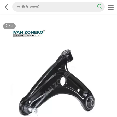
2
/
4