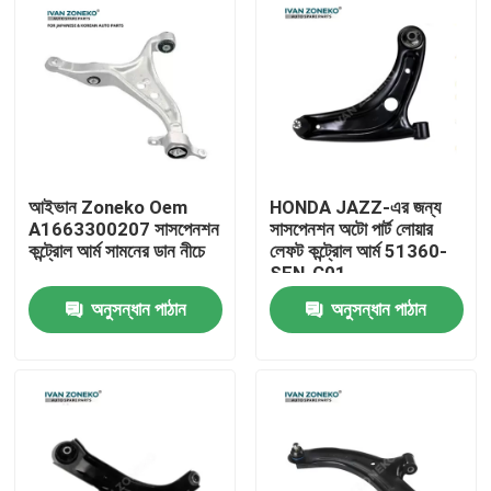
আইভান Zoneko Oem
HONDA JAZZ-এর জন্য
A1663300207 সাসপেনশন
সাসপেনশন অটো পার্ট লোয়ার
কন্ট্রোল আর্ম সামনের ডান নীচে
লেফট কন্ট্রোল আর্ম 51360-
SEN-C01
অনুসন্ধান পাঠান
অনুসন্ধান পাঠান
বাড়ি
পণ্য
ভিডিও