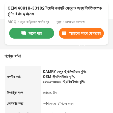
OEM 48818-33102 টয়োটা ক্যামরি সেলুনের জন্য স্থিতিস্থাপক
বুশিং রিয়ার অ্যাক্সেল
MOQ：নমুনা বা ট্রায়াল অর্ডার গ্রহণ করা হয়
মূল্য：আলোচনা সাপেক্ষে
ভালো দাম
আমাদের সাথে যোগাযোগ
করুন
পণ্যের বর্ণনা
CAMRY সেলুন স্ট্যাবিলাইজার বুশিং
,
লক্ষণীয় করা:
OEM স্ট্যাবিলাইজার বুশিং
,
৪৮৮১৮-৩৩১০২ স্ট্যাবিলাইজার বুশিং
উৎপত্তি স্থল
গুয়াংডং, চীন
ডেলিভারি সময়
অর্থপ্রদানের 7 দিনের মধ্যে