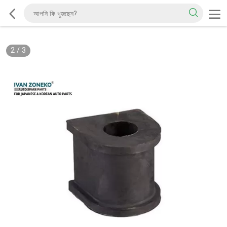
2
/
3