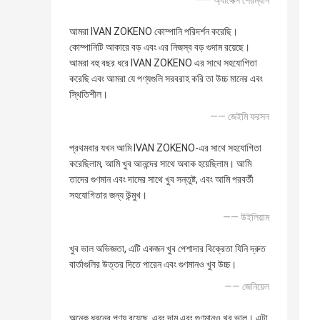
—— অ্যালেক্স শেরম্যান
আমরা IVAN ZOKENO কোম্পানি পরিদর্শন করেছি।
কোম্পানিটি আকারে বড় এবং এর নিজস্ব বড় গুদাম রয়েছে।
আমরা বহু বছর ধরে IVAN ZOKENO এর সাথে সহযোগিতা
করেছি এবং আমরা যে পণ্যগুলি সরবরাহ করি তা উচ্চ মানের এবং
স্থিতিশীল।
—— জেইমি ফরসন
প্রথমবার যখন আমি IVAN ZOKENO-এর সাথে সহযোগিতা
করেছিলাম, আমি খুব আনন্দের সাথে অবাক হয়েছিলাম। আমি
তাদের গুণমান এবং দামের সাথে খুব সন্তুষ্ট, এবং আমি পরবর্তী
সহযোগিতার জন্য উন্মুখ।
—— উইলিয়াম
খুব ভাল অভিজ্ঞতা, এটি একজন খুব পেশাদার বিক্রেতা যিনি দ্রুত
বার্তাগুলির উত্তর দিতে পারেন এবং গুণমানও খুব উচ্চ।
—— জেনিয়েল
অনেক ধরনের পণ্য রয়েছে, এবং দাম এবং গুণমানও খুব ভাল। এটা