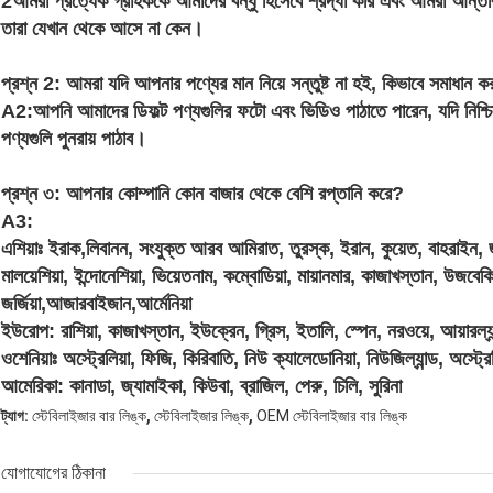
2আমরা প্রত্যেক গ্রাহককে আমাদের বন্ধু হিসেবে শ্রদ্ধা করি এবং আমরা আন্তরি
তারা যেখান থেকে আসে না কেন।
প্রশ্ন 2: আমরা যদি আপনার পণ্যের মান নিয়ে সন্তুষ্ট না হই, কিভাবে সমাধান 
A2:আপনি আমাদের ডিফল্ট পণ্যগুলির ফটো এবং ভিডিও পাঠাতে পারেন, যদি নিশ
পণ্যগুলি পুনরায় পাঠাব।
প্রশ্ন ৩: আপনার কোম্পানি কোন বাজার থেকে বেশি রপ্তানি করে?
A3:
এশিয়াঃ ইরাক,লিবানন, সংযুক্ত আরব আমিরাত, তুরস্ক, ইরান, কুয়েত, বাহরাইন, জর্
মালয়েশিয়া, ইন্দোনেশিয়া, ভিয়েতনাম, কম্বোডিয়া, মায়ানমার, কাজাখস্তান, উজবেক
জর্জিয়া,আজারবাইজান,আর্মেনিয়া
ইউরোপ: রাশিয়া, কাজাখস্তান, ইউক্রেন, গ্রিস, ইতালি, স্পেন, নরওয়ে, আয়ারল্যা
ওশেনিয়াঃ অস্ট্রেলিয়া, ফিজি, কিরিবাতি, নিউ ক্যালেডোনিয়া, নিউজিল্যান্ড, অস্ট্রেল
আমেরিকা: কানাডা, জ্যামাইকা, কিউবা, ব্রাজিল, পেরু, চিলি, সুরিনা
,
,
ট্যাগ:
স্টেবিলাইজার বার লিঙ্ক
স্টেবিলাইজার লিঙ্ক
OEM স্টেবিলাইজার বার লিঙ্ক
যোগাযোগের ঠিকানা