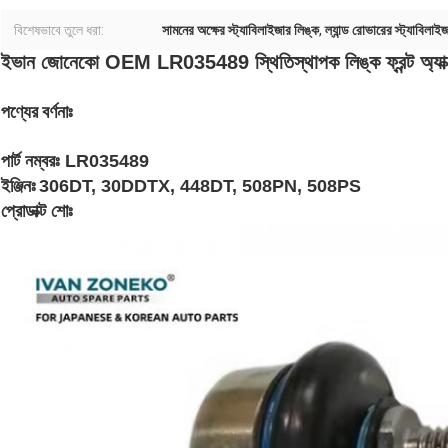
বিশেষভাবে তুলে ধরা:
সামনের অক্ষের স্ট্যাবিলাইজার লিঙ্ক
,
ল্যান্ড রোভারের স্ট্যাবিলাই
ইভান জোনেকো OEM LR035489 স্থিতিস্থাপক লিঙ্ক ফ্রন্ট অ্যাক্সল
পণ্যের বর্ণনাঃ
পার্ট নম্বরঃ LR035489
ইঞ্জিনঃ
306DT, 30DDTX, 448DT, 508PN, 508PS
প্রোডাক্ট শোঃ