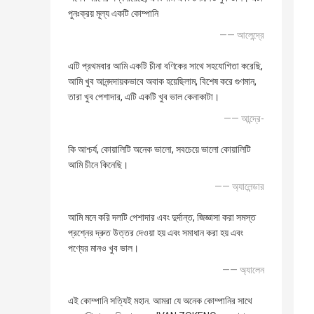
পুনঃক্রয় মূল্য একটি কোম্পানি
—— আলেন্দ্রে
এটি প্রথমবার আমি একটি চীনা বণিকের সাথে সহযোগিতা করেছি,
আমি খুব আনন্দদায়কভাবে অবাক হয়েছিলাম, বিশেষ করে গুণমান,
তারা খুব পেশাদার, এটি একটি খুব ভাল কেনাকাটা।
—— আন্দ্রে-
কি আশ্চর্য, কোয়ালিটি অনেক ভালো, সবচেয়ে ভালো কোয়ালিটি
আমি চীনে কিনেছি।
—— অ্যালেন্ডার
আমি মনে করি দলটি পেশাদার এবং দুর্দান্ত, জিজ্ঞাসা করা সমস্ত
প্রশ্নের দ্রুত উত্তর দেওয়া হয় এবং সমাধান করা হয় এবং
পণ্যের মানও খুব ভাল।
—— অ্যালেন
এই কোম্পানি সত্যিই মহান. আমরা যে অনেক কোম্পানির সাথে