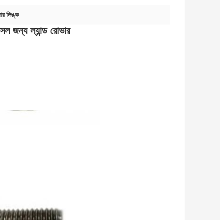
জার লিঙ্ক
 জন্য ল্যান্ড রোভার