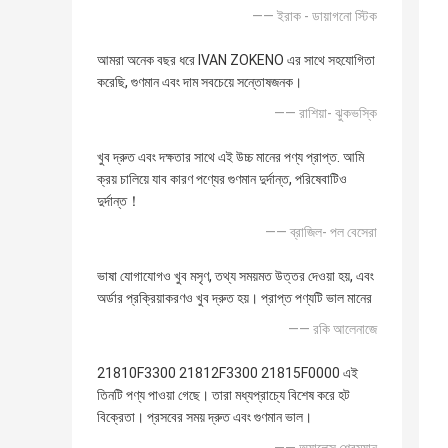
—— ইরাক - ডায়াগনো স্টিক
আমরা অনেক বছর ধরে IVAN ZOKENO এর সাথে সহযোগিতা
করেছি, গুণমান এবং দাম সবচেয়ে সন্তোষজনক।
—— রাশিয়া- ঝুকভস্কি
খুব দ্রুত এবং দক্ষতার সাথে এই উচ্চ মানের পণ্য প্রাপ্ত. আমি
ক্রয় চালিয়ে যাব কারণ পণ্যের গুণমান দুর্দান্ত, পরিষেবাটিও
দুর্দান্ত！
—— ব্রাজিল- পল বেসেরা
ভাষা যোগাযোগও খুব মসৃণ, তথ্য সময়মত উত্তর দেওয়া হয়, এবং
অর্ডার প্রক্রিয়াকরণও খুব দ্রুত হয়। প্রাপ্ত পণ্যটি ভাল মানের
—— রকি আলেনাজে
21810F3300 21812F3300 21815F0000 এই
তিনটি পণ্য পাওয়া গেছে। তারা মধ্যপ্রাচ্যে বিশেষ করে হট
বিক্রেতা। প্রসবের সময় দ্রুত এবং গুণমান ভাল।