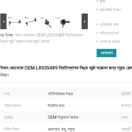
মূল্য:
প্যাকেজিং বিবরণ:
ডেলিভারি সময়:
পরিশোধের শর্ত:
বড় ইমেজ :
ইভান জোনেকো OEM LR035489 স্থিতিস্থাপক
লিঙ্ক ফ্রন্ট অ্যাক্সল জন্য ল্যান্ড রোভার
যোগানের ক্ষমতা:
যোগাযোগ
ইভান জোনেকো OEM LR035489 স্থিতিস্থাপক লিঙ্ক ফ্রন্ট অ্যাক্সল জন্য ল্যান্ড রো
বিবরণ
পণ্য:
স্টেবিলাইজার লিঙ্ক
OEM:
গাড়ির মডেল:
টয়োটার জন্য
উপাদান:
আকার:
OEM স্ট্যান্ডার্ড আকার
ওজন:
শিপিং উপায়:
এক্সপ্রেস, বায়ু, সমুদ্র
গ্যারান্টি: