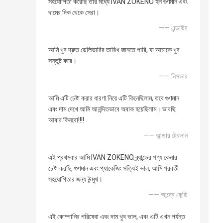
সহযোগিতা করেছি তার মধ্যে IVAN ZOKENO হল গুণমান এবং
দামের দিক থেকে সেরা।
—— এন্ডাউর
আমি খুব দ্রুত ডেলিভারির তারিখ জানতে পারি, যা আমাকে খুব
সন্তুষ্ট করে।
—— নিসডার
আমি এটি চেষ্টা করার ধারণা নিয়ে এটি কিনেছিলাম, তবে গুণমান
এবং দাম দেখে আমি আনন্দিতভাবে অবাক হয়েছিলাম। ভাবছি
আবার কিনবো!!!!
—— আন্ডার টেরলান
এই প্রথমবার আমি IVAN ZOKENO ব্র্যান্ডের পণ্য কেনার
চেষ্টা করছি, গুণমান এবং প্যাকেজিং সত্যিই ভাল, আমি পরবর্তী
সহযোগিতার জন্য উন্মুখ।
—— আন্দ্রে কেন্ডি
এই কোম্পানির পরিষেবা এবং দাম খুব ভাল, এবং এটি এখন পর্যন্ত