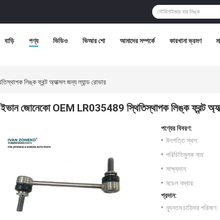
বাড়ি
পণ্য
ভিডিও
ভিআর শো
আমাদের সম্পর্কে
কারখানা ভ্রমণ
মা
পক লিঙ্ক ফ্রন্ট অ্যাক্সল জন্য ল্যান্ড রোভার
ইভান জোনেকো OEM LR035489 স্থিতিস্থাপক লিঙ্ক ফ্রন্ট অ্যাক্স
পণ্যের বিবরণ:
উৎপত্তি স্থল:
পরিচিতিমুলক নাম:
সাক্ষ্যদান:
মডেল নম্বার:
প্রদান:
ন্যূনতম চাহিদার পরিমাণ: