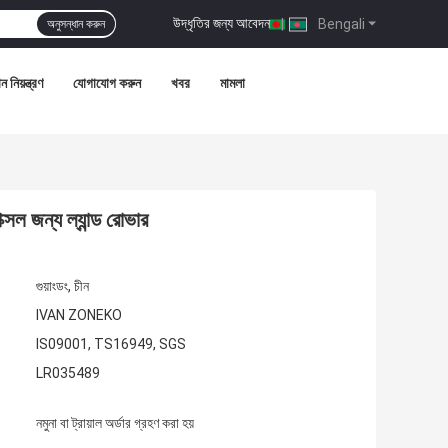
উদ্ধৃতির জন্য আবেদন
|
Bengali
অনুসন্ধান করুন
ন নিয়ন্ত্রণ
যোগাযোগ করুন
খবর
মামলা
ল জন্য ল্যান্ড রোভার
গুয়াংডং, চীন
IVAN ZONEKO
IS09001, TS16949, SGS
LR035489
নমুনা বা ট্রায়াল অর্ডার গ্রহণ করা হয়