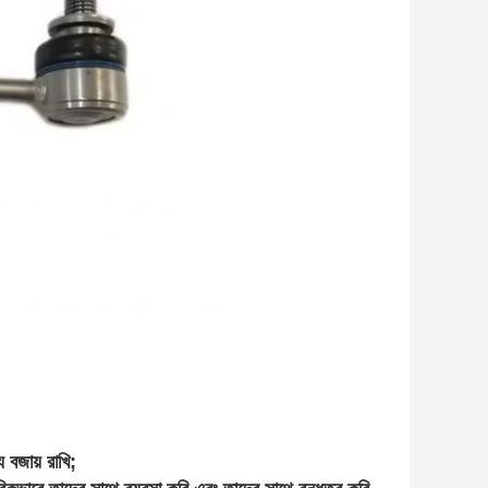
?
 বজায় রাখি;