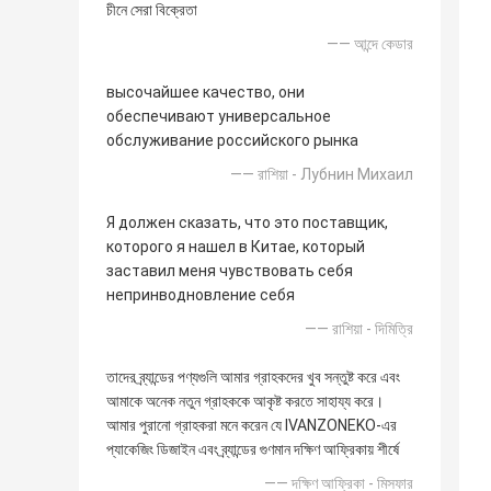
চীনে সেরা বিক্রেতা
—— আন্দে কেডার
высочайшее качество, они
обеспечивают универсальное
обслуживание российского рынка
—— রাশিয়া - Лубнин Михаил
Я должен сказать, что это поставщик,
которого я нашел в Китае, который
заставил меня чувствовать себя
непринводновление себя
—— রাশিয়া - দিমিত্রি
তাদের ব্র্যান্ডের পণ্যগুলি আমার গ্রাহকদের খুব সন্তুষ্ট করে এবং
আমাকে অনেক নতুন গ্রাহককে আকৃষ্ট করতে সাহায্য করে।
আমার পুরানো গ্রাহকরা মনে করেন যে IVANZONEKO-এর
প্যাকেজিং ডিজাইন এবং ব্র্যান্ডের গুণমান দক্ষিণ আফ্রিকায় শীর্ষে
—— দক্ষিণ আফ্রিকা - মিসফার