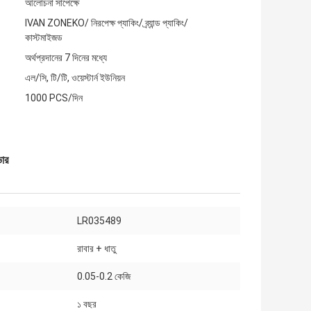
আলোচনা সাপেক্ষে
IVAN ZONEKO/ নিরপেক্ষ প্যাকিং/ ব্র্যান্ড প্যাকিং/
কাস্টমাইজড
অর্থপ্রদানের 7 দিনের মধ্যে
এল/সি, টি/টি, ওয়েস্টার্ন ইউনিয়ন
1000 PCS/দিন
ভার
LR035489
রাবার + ধাতু
0.05-0.2 কেজি
১ বছর