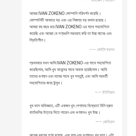
—— অ্যালেক্স শেরম্যান
আমরা IVAN ZOKENO কোম্পানি পরিদর্শন করেছি।
কোম্পানিটি আকারে বড় এবং এর নিজস্ব বড় গুদাম রয়েছে।
আমরা বহু বছর ধরে IVAN ZOKENO এর সাথে সহযোগিতা
করেছি এবং আমরা যে পণ্যগুলি সরবরাহ করি তা উচ্চ মানের এবং
স্থিতিশীল।
—— জেইমি ফরসন
প্রথমবার যখন আমি IVAN ZOKENO-এর সাথে সহযোগিতা
করেছিলাম, আমি খুব আনন্দের সাথে অবাক হয়েছিলাম। আমি
তাদের গুণমান এবং দামের সাথে খুব সন্তুষ্ট, এবং আমি পরবর্তী
সহযোগিতার জন্য উন্মুখ।
—— উইলিয়াম
খুব ভাল অভিজ্ঞতা, এটি একজন খুব পেশাদার বিক্রেতা যিনি দ্রুত
বার্তাগুলির উত্তর দিতে পারেন এবং গুণমানও খুব উচ্চ।
—— জেনিয়েল
অনেক ধরনের পণ্য রয়েছে, এবং দাম এবং গুণমানও খুব ভাল। এটা