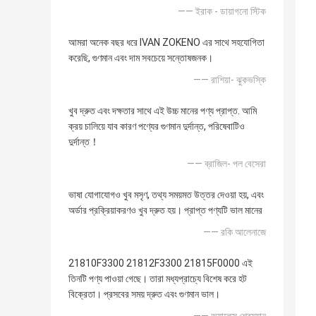
—— ইরাক - ডায়াগনো স্টিক
আমরা অনেক বছর ধরে IVAN ZOKENO এর সাথে সহযোগিতা
করেছি, গুণমান এবং দাম সবচেয়ে সন্তোষজনক।
—— রাশিয়া- ঝুকভস্কি
খুব দ্রুত এবং দক্ষতার সাথে এই উচ্চ মানের পণ্য প্রাপ্ত. আমি
ক্রয় চালিয়ে যাব কারণ পণ্যের গুণমান দুর্দান্ত, পরিষেবাটিও
দুর্দান্ত！
—— ব্রাজিল- পল বেসেরা
ভাষা যোগাযোগও খুব মসৃণ, তথ্য সময়মত উত্তর দেওয়া হয়, এবং
অর্ডার প্রক্রিয়াকরণও খুব দ্রুত হয়। প্রাপ্ত পণ্যটি ভাল মানের
—— রকি আলেনাজে
21810F3300 21812F3300 21815F0000 এই
তিনটি পণ্য পাওয়া গেছে। তারা মধ্যপ্রাচ্যে বিশেষ করে হট
বিক্রেতা। প্রসবের সময় দ্রুত এবং গুণমান ভাল।