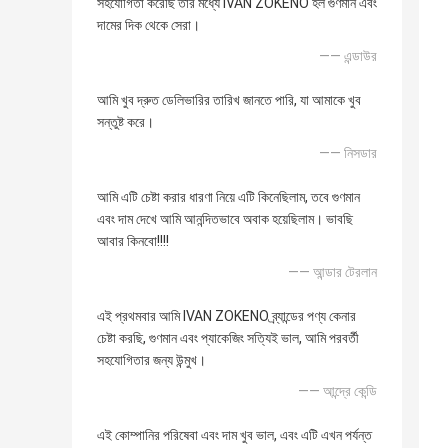
সহযোগিতা করেছি তার মধ্যে IVAN ZOKENO হল গুণমান এবং
দামের দিক থেকে সেরা।
—— এন্ডাউর
আমি খুব দ্রুত ডেলিভারির তারিখ জানতে পারি, যা আমাকে খুব
সন্তুষ্ট করে।
—— নিসডার
আমি এটি চেষ্টা করার ধারণা নিয়ে এটি কিনেছিলাম, তবে গুণমান
এবং দাম দেখে আমি আনন্দিতভাবে অবাক হয়েছিলাম। ভাবছি
আবার কিনবো!!!!
—— আন্ডার টেরলান
এই প্রথমবার আমি IVAN ZOKENO ব্র্যান্ডের পণ্য কেনার
চেষ্টা করছি, গুণমান এবং প্যাকেজিং সত্যিই ভাল, আমি পরবর্তী
সহযোগিতার জন্য উন্মুখ।
—— আন্দ্রে কেন্ডি
এই কোম্পানির পরিষেবা এবং দাম খুব ভাল, এবং এটি এখন পর্যন্ত