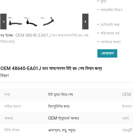
মূল্য:
প্যাকেজিং বিবরণ:
ডেলিভারি সময়:
পরিশোধের শর্ত:
বড় ইমেজ :
OEM 48640-EA01J ডান সাসপেনশন টাই রড শেষ
নিসান জন্য
যোগানের ক্ষমতা:
যোগাযোগ
OEM 48640-EA01J ডান সাসপেনশন টাই রড শেষ নিসান জন্য
বিবরণ
পণ্য:
টাই ডান্ডা দিয়ে শেষ
OEM:
গাড়ির মডেল:
মিতসুবিশির জন্য
উপাদান:
আকার:
OEM স্ট্যান্ডার্ড আকার
ওজন:
শিপিং উপায়:
এক্সপ্রেস, বায়ু, সমুদ্র
গ্যারান্টি: