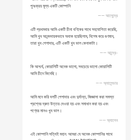
পুনঃক্রয় মূল্য একটি কোম্পানি
—— আলেন্দ্রে
এটি প্রথমবার আমি একটি চীনা বণিকের সাথে সহযোগিতা করেছি,
আমি খুব আনন্দদায়কভাবে অবাক হয়েছিলাম, বিশেষ করে গুণমান,
তারা খুব পেশাদার, এটি একটি খুব ভাল কেনাকাটা।
—— আন্দ্রে-
কি আশ্চর্য, কোয়ালিটি অনেক ভালো, সবচেয়ে ভালো কোয়ালিটি
আমি চীনে কিনেছি।
—— অ্যালেন্ডার
আমি মনে করি দলটি পেশাদার এবং দুর্দান্ত, জিজ্ঞাসা করা সমস্ত
প্রশ্নের দ্রুত উত্তর দেওয়া হয় এবং সমাধান করা হয় এবং
পণ্যের মানও খুব ভাল।
—— অ্যালেন
এই কোম্পানি সত্যিই মহান. আমরা যে অনেক কোম্পানির সাথে