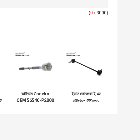
(
0
/ 3000)
আইভান Zoneko
ইভান জোনেকো ই এম
ট
OEM 56540-P2000
৫৪৮৩০-এফ২০০০
KIA SORENTO IV
সাসপেনশন স্ট্যাবিলাইজার
এর জন্য অভ্যন্তরীণ টাই
বার লিঙ্ক
রড সমাবেশ