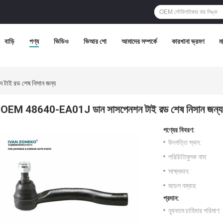
বাড়ি
পণ্য
ভিডিও
ভিআর শো
আমাদের সম্পর্কে
কারখানা ভ্রমণ
মা
ই রড শেষ নিসান জন্য
OEM 48640-EA01J ডান সাসপেনশন টাই রড শেষ নিসান জন্য
পণ্যের বিবরণ:
উৎপত্তি স্থল:
পরিচিতিমুলক নাম:
সাক্ষ্যদান:
মডেল নম্বার:
প্রদান:
ন্যূনতম চাহিদার পরিমাণ: