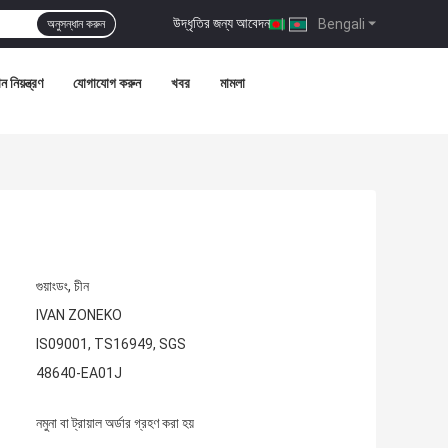
উদ্ধৃতির জন্য আবেদন
|
Bengali
অনুসন্ধান করুন
ন নিয়ন্ত্রণ
যোগাযোগ করুন
খবর
মামলা
গুয়াংডং, চীন
IVAN ZONEKO
IS09001, TS16949, SGS
48640-EA01J
নমুনা বা ট্রায়াল অর্ডার গ্রহণ করা হয়