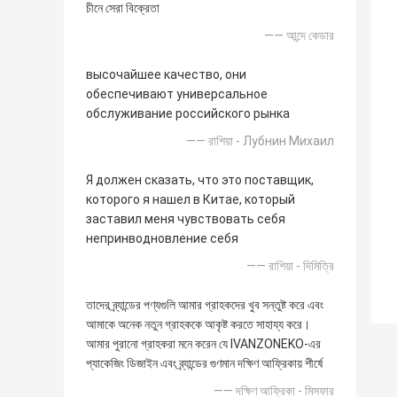
চীনে সেরা বিক্রেতা
—— আন্দে কেডার
высочайшее качество, они
обеспечивают универсальное
обслуживание российского рынка
—— রাশিয়া - Лубнин Михаил
Я должен сказать, что это поставщик,
которого я нашел в Китае, который
заставил меня чувствовать себя
непринводновление себя
—— রাশিয়া - দিমিত্রি
তাদের ব্র্যান্ডের পণ্যগুলি আমার গ্রাহকদের খুব সন্তুষ্ট করে এবং
আমাকে অনেক নতুন গ্রাহককে আকৃষ্ট করতে সাহায্য করে।
আমার পুরানো গ্রাহকরা মনে করেন যে IVANZONEKO-এর
প্যাকেজিং ডিজাইন এবং ব্র্যান্ডের গুণমান দক্ষিণ আফ্রিকায় শীর্ষে
—— দক্ষিণ আফ্রিকা - মিসফার