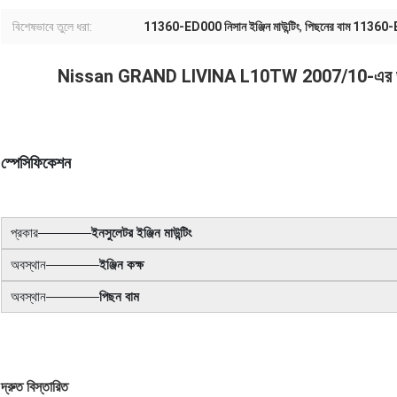
বিশেষভাবে তুলে ধরা:
11360-ED000 নিসান ইঞ্জিন মাউন্টিং
,
পিছনের বাম 11360
Nissan GRAND LIVINA L10TW 2007/10-এর জন্য গ
স্পেসিফিকেশন
প্রকার————
ইনসুলেটর ইঞ্জিন মাউন্টিং
অবস্থান————
ইঞ্জিন কক্ষ
অবস্থান————
পিছন বাম
দ্রুত বিস্তারিত