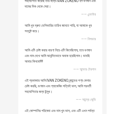
সহযোগিতা করেছি তার মধ্যে IVAN ZOKENO হল গুণমান এবং
দামের দিক থেকে সেরা।
—— এন্ডাউর
আমি খুব দ্রুত ডেলিভারির তারিখ জানতে পারি, যা আমাকে খুব
সন্তুষ্ট করে।
—— নিসডার
আমি এটি চেষ্টা করার ধারণা নিয়ে এটি কিনেছিলাম, তবে গুণমান
এবং দাম দেখে আমি আনন্দিতভাবে অবাক হয়েছিলাম। ভাবছি
আবার কিনবো!!!!
—— আন্ডার টেরলান
এই প্রথমবার আমি IVAN ZOKENO ব্র্যান্ডের পণ্য কেনার
চেষ্টা করছি, গুণমান এবং প্যাকেজিং সত্যিই ভাল, আমি পরবর্তী
সহযোগিতার জন্য উন্মুখ।
—— আন্দ্রে কেন্ডি
এই কোম্পানির পরিষেবা এবং দাম খুব ভাল, এবং এটি এখন পর্যন্ত