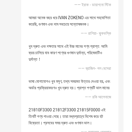
—— ইরাক - ডায়াগনো স্টিক
আমরা অনেক বছর ধরে IVAN ZOKENO এর সাথে সহযোগিতা
করেছি, গুণমান এবং দাম সবচেয়ে সন্তোষজনক।
—— রাশিয়া- ঝুকভস্কি
খুব দ্রুত এবং দক্ষতার সাথে এই উচ্চ মানের পণ্য প্রাপ্ত. আমি
ক্রয় চালিয়ে যাব কারণ পণ্যের গুণমান দুর্দান্ত, পরিষেবাটিও
দুর্দান্ত！
—— ব্রাজিল- পল বেসেরা
ভাষা যোগাযোগও খুব মসৃণ, তথ্য সময়মত উত্তর দেওয়া হয়, এবং
অর্ডার প্রক্রিয়াকরণও খুব দ্রুত হয়। প্রাপ্ত পণ্যটি ভাল মানের
—— রকি আলেনাজে
21810F3300 21812F3300 21815F0000 এই
তিনটি পণ্য পাওয়া গেছে। তারা মধ্যপ্রাচ্যে বিশেষ করে হট
বিক্রেতা। প্রসবের সময় দ্রুত এবং গুণমান ভাল।