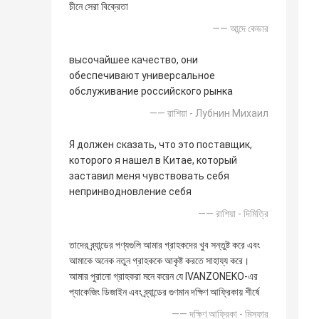
চীনে সেরা বিক্রেতা
—— আন্দে কেডার
высочайшее качество, они
обеспечивают универсальное
обслуживание российского рынка
—— রাশিয়া - Лубнин Михаил
Я должен сказать, что это поставщик,
которого я нашел в Китае, который
заставил меня чувствовать себя
непринводновление себя
—— রাশিয়া - দিমিত্রি
তাদের ব্র্যান্ডের পণ্যগুলি আমার গ্রাহকদের খুব সন্তুষ্ট করে এবং
আমাকে অনেক নতুন গ্রাহককে আকৃষ্ট করতে সাহায্য করে।
আমার পুরানো গ্রাহকরা মনে করেন যে IVANZONEKO-এর
প্যাকেজিং ডিজাইন এবং ব্র্যান্ডের গুণমান দক্ষিণ আফ্রিকায় শীর্ষে
—— দক্ষিণ আফ্রিকা - মিসফার