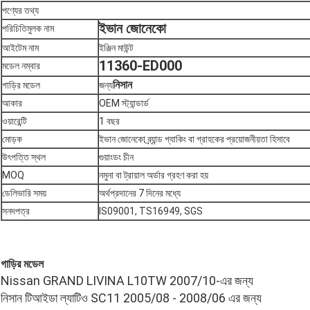
পণ্যের তথ্য
ইভান জোনেকো
পরিচিতিমুলক নাম
আইটেম নাম
ইঞ্জিন মাউন্ট
11360-ED000
মডেল নম্বার
নিসান
গাড়ির মডেল
জন্য
আকার
OEM স্ট্যান্ডার্ড
ওয়ারেন্টি
1 বছর
মোড়ক
ইভান জোনেকো ব্র্যান্ড প্যাকিং বা গ্রাহকের প্রয়োজনীয়তা হিসাবে
উৎপত্তি স্থল
গুয়াংডং চীন
MOQ
নমুনা বা ট্রায়াল অর্ডার গ্রহণ করা হয়
ডেলিভারি সময়
অর্থপ্রদানের 7 দিনের মধ্যে
সনদপত্র
IS09001, TS16949, SGS
গাড়ির মডেল
Nissan GRAND LIVINA L10TW 2007/10-এর জন্য
নিসান টিআইডা ল্যাটিও SC11 2005/08 - 2008/06 এর জন্য