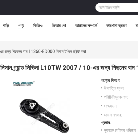
বাড়ি
পণ্য
ভিডিও
ভিআর শো
আমাদের সম্পর্কে
কারখানা ভ্রমণ
মা
এর জন্য পিছনের বাম 11360-ED000 নিসান ইঞ্জিন মাউন্ট করা
নিসান গ্র্যান্ড লিভিনা L10TW 2007 / 10-এর জন্য পিছনের বাম
পণ্যের বিবরণ:
উৎপত্তি স্থল:
পরিচিতিমুলক নাম:
সাক্ষ্যদান:
মডেল নম্বার:
প্রদান:
ন্যূনতম চাহিদার পরিমাণ: