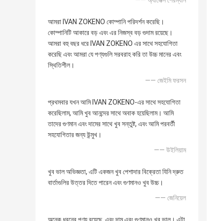
—— অ্যালেক্স শেরম্যান
আমরা IVAN ZOKENO কোম্পানি পরিদর্শন করেছি।
কোম্পানিটি আকারে বড় এবং এর নিজস্ব বড় গুদাম রয়েছে।
আমরা বহু বছর ধরে IVAN ZOKENO এর সাথে সহযোগিতা
করেছি এবং আমরা যে পণ্যগুলি সরবরাহ করি তা উচ্চ মানের এবং
স্থিতিশীল।
—— জেইমি ফরসন
প্রথমবার যখন আমি IVAN ZOKENO-এর সাথে সহযোগিতা
করেছিলাম, আমি খুব আনন্দের সাথে অবাক হয়েছিলাম। আমি
তাদের গুণমান এবং দামের সাথে খুব সন্তুষ্ট, এবং আমি পরবর্তী
সহযোগিতার জন্য উন্মুখ।
—— উইলিয়াম
খুব ভাল অভিজ্ঞতা, এটি একজন খুব পেশাদার বিক্রেতা যিনি দ্রুত
বার্তাগুলির উত্তর দিতে পারেন এবং গুণমানও খুব উচ্চ।
—— জেনিয়েল
অনেক ধরনের পণ্য রয়েছে, এবং দাম এবং গুণমানও খুব ভাল। এটা