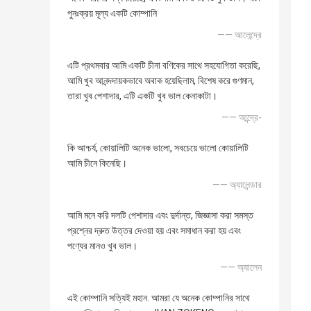
পুনঃক্রয় মূল্য একটি কোম্পানি
—— আলেন্দ্রে
এটি প্রথমবার আমি একটি চীনা বণিকের সাথে সহযোগিতা করেছি,
আমি খুব আনন্দদায়কভাবে অবাক হয়েছিলাম, বিশেষ করে গুণমান,
তারা খুব পেশাদার, এটি একটি খুব ভাল কেনাকাটা।
—— আন্দ্রে-
কি আশ্চর্য, কোয়ালিটি অনেক ভালো, সবচেয়ে ভালো কোয়ালিটি
আমি চীনে কিনেছি।
—— অ্যালেন্ডার
আমি মনে করি দলটি পেশাদার এবং দুর্দান্ত, জিজ্ঞাসা করা সমস্ত
প্রশ্নের দ্রুত উত্তর দেওয়া হয় এবং সমাধান করা হয় এবং
পণ্যের মানও খুব ভাল।
—— অ্যালেন
এই কোম্পানি সত্যিই মহান. আমরা যে অনেক কোম্পানির সাথে