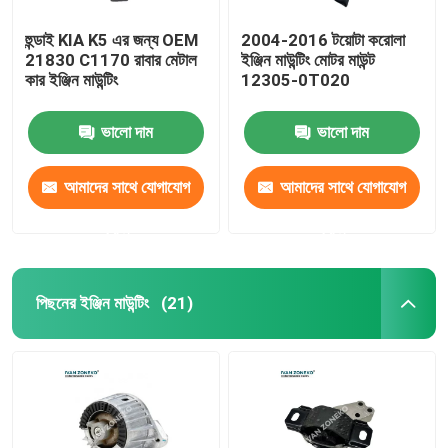
হুন্ডাই KIA K5 এর জন্য OEM
2004-2016 টয়োটা করোলা
সাসপেনশন স্ট্রুট মাউন্ট
21830 C1170 রাবার মেটাল
ইঞ্জিন মাউন্টিং মোটর মাউন্ট
কার ইঞ্জিন মাউন্টিং
12305-0T020
শক স্ট্রুট মাউন্ট
ভালো দাম
ভালো দাম
আমাদের সাথে যোগাযোগ
আমাদের সাথে যোগাযোগ
করুন
করুন
পিছনের ইঞ্জিন মাউন্টিং
(21)