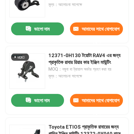
মূল্য：আলোচনা সাপেক্ষে
ভিআর শো
ভালো দাম
আমাদের সাথে যোগাযোগ
আমাদের সম্পর্কে
করুন
কারখানা ভ্রমণ
12371-0H130 টয়োটা RAV4 এর জন্য
প্রাকৃতিক রাবার রিয়ার কার ইঞ্জিন মাউন্টিং
MOQ：নমুনা বা ট্রায়াল অর্ডার গ্রহণ করা হয়
মান নিয়ন্ত্রণ
মূল্য：আলোচনা সাপেক্ষে
যোগাযোগ করুন
ভালো দাম
আমাদের সাথে যোগাযোগ
খবর
করুন
Toyota ETIOS প্রাকৃতিক রাবারের জন্য
মামলা
গাড়ির ইঞ্জিন মাউন্টিং 12372-0Y040 বামে